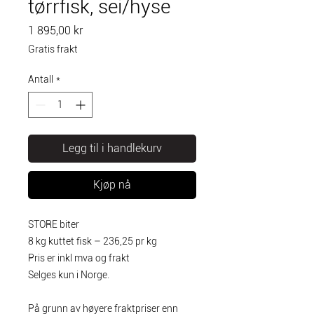
tørrfisk, sei/hyse
Pris
1 895,00 kr
Gratis frakt
Antall
*
Legg til i handlekurv
Kjøp nå
STORE biter
8 kg kuttet fisk – 236,25 pr kg
Pris er inkl mva og frakt
Selges kun i Norge.
På grunn av høyere fraktpriser enn