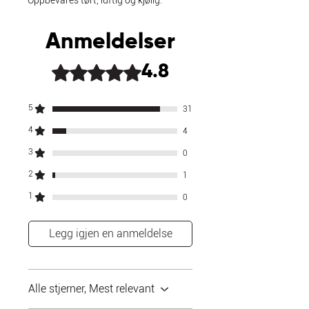
Oppbevares tørt, luftig og kjølig.
Anmeldelser
Gitt 4,8 av 5 stjerner.
4.8
5
31
4
4
3
0
2
1
1
0
Legg igjen en anmeldelse
Alle stjerner, Mest relevant