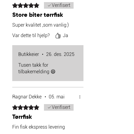
Gitt 5 av 5 stjerner.
Verifisert
Store biter tørrfisk
Super kvalitet ,som vanlig:)
Var dette til hjelp?
Ja
Butikkeier
•
26. des. 2025
Tusen takk for
tilbakemelding 😄
Ragnar Dekke
•
05. mai
Gitt 5 av 5 stjerner.
Verifisert
Tørrfisk
Fin fisk ekspress levering