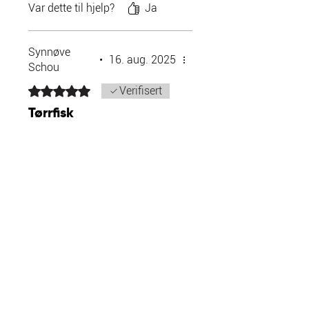
Var dette til hjelp?
Ja
Synnøve
•
16. aug. 2025
Schou
Gitt 5 av 5 stjerner.
Verifisert
Tørrfisk
Fin fisk og rask levering
Var dette til hjelp?
Ja
Butikkeier
•
16. aug. 2025
Tusen takk for
tilbakemelding! :)
Simonsen
•
20. okt. 2025