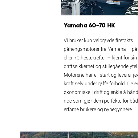
Yamaha 60-70 HK
Vi bruker kun velprøvde firetakts
påhengsmotorer fra Yamaha – på
eller 70 hestekrefter – kjent for si
driftssikkerhet og stillegående ytel
Motorene har el-start og leverer je
kraft selv under røffe forhold. De e
økonomiske i drift og enkle å hånd
noe som gjør dem perfekte for bå
erfarne brukere og nybegynnere.