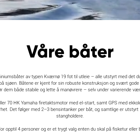
Våre båter
iniumsbåter av typen Kværnø 19 fot til utleie – alle utstyrt med det d
på sjøen. Båtene er kjent for sin robuste konstruksjon og svært god
r dem både stabile og lette å manøvrere – selv under varierende vær
eller 70 HK Yamaha firetaktsmotor med el-start, samt GPS med ekkolod
rhet. Det følger med 2–3 bensintanker per båt, og samtlige er utstyrt
stangholdere.
r opptil 4 personer og er et trygt valg enten du skal på fisketur eller 