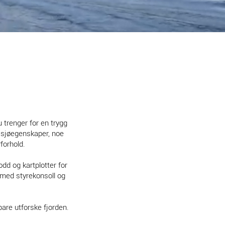
u trenger for en trygg
e sjøegenskaper, noe
forhold.
d og kartplotter for
 med styrekonsoll og
bare utforske fjorden.