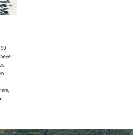
 60
n høye
se.
vn
r
tere,
de