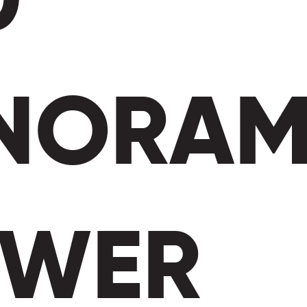
0
NORA
EWER