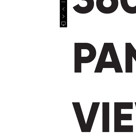
36
PA
VI