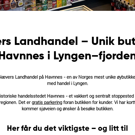
rs Landhandel – Unik but
Havnnes i Lyngen–fjorde
iævers Landhandel på Havnnes - en av Norges mest unike øybutikker,
med handel i Lyngen.
 historiske handelsstedet Havnnes - et vakkert og sentralt stoppested
regionen. Det er
gratis parkering
foran butikken for kunder. Vi har
kort
kommer sjøveien og ønsker å besøke butikken.
Her får du det viktigste – og litt til