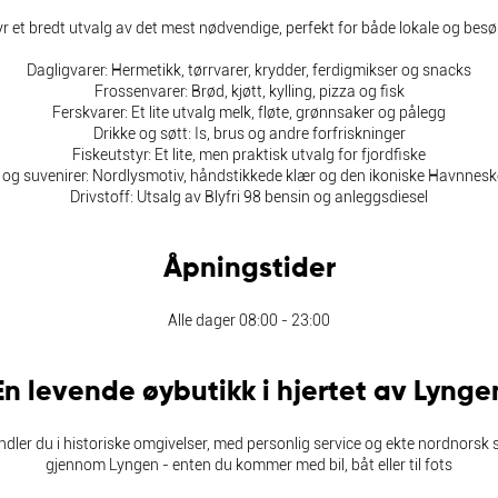
byr et bredt utvalg av det mest nødvendige, perfekt for både lokale og bes
Dagligvarer: Hermetikk, tørrvarer, krydder, ferdigmikser og snacks
Frossenvarer: Brød, kjøtt, kylling, pizza og fisk
Ferskvarer: Et lite utvalg melk, fløte, grønnsaker og pålegg
Drikke og søtt: Is, brus og andre forfriskninger
Fiskeutstyr: Et lite, men praktisk utvalg for fjordfiske
 og suvenirer: Nordlysmotiv, håndstikkede klær og den ikoniske Havnnes
Drivstoff: Utsalg av Blyfri 98 bensin og anleggsdiesel
Åpningstider
Alle dager 08:00 - 23:00
En levende øybutikk i hjertet av Lynge
er du i historiske omgivelser, med personlig service og ekte nordnorsk sj
gjennom Lyngen - enten du kommer med bil, båt eller til fots