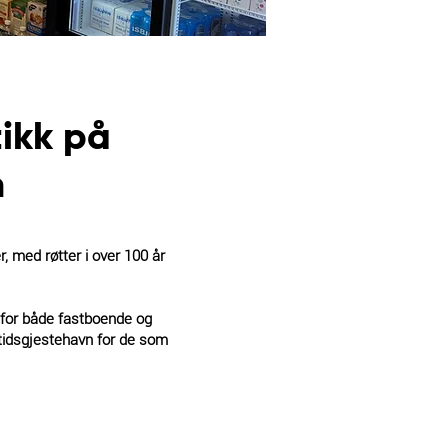
ikk på
n
 med røtter i over 100 år
 for både fastboende og
tidsgjestehavn
for de som