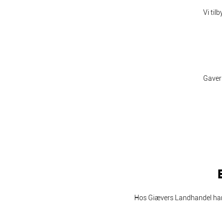
Vi til
Gaver
Hos Giævers Landhandel handl