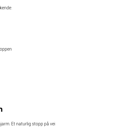
økende:
koppen
n
arm. Et naturlig stopp på vei