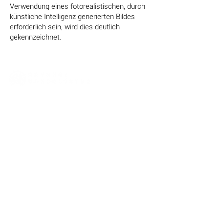
Verwendung eines fotorealistischen, durch
künstliche Intelligenz generierten Bildes
erforderlich sein, wird dies deutlich
gekennzeichnet.
Kontakt
Mor Lyngs Plass 1
9159 Havnnes, Norway
office@giaever.net
Tel:
+47 777 64 400
Nützliche Links
Datenschutzerklärung
Allgemeine Geschäftsbedingungen
Einsatz von KI auf der Website