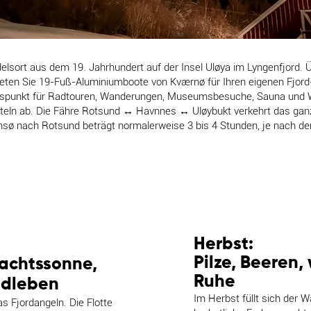
elsort aus dem 19. Jahrhundert auf der Insel Uløya im Lyngenfjord. 
en Sie 19-Fuß-Aluminiumboote von Kværnø für Ihren eigenen Fjord-
spunkt für Radtouren, Wanderungen, Museumsbesuche, Sauna und W
teln ab. Die Fähre Rotsund ↔ Havnnes ↔ Uløybukt verkehrt das ganz
sø nach Rotsund beträgt normalerweise 3 bis 4 Stunden, je nach d
Herbst:
Pilze, Beeren
nachtssonne,
Ruhe
ndleben
Im Herbst füllt sich der W
s Fjordangeln. Die Flotte