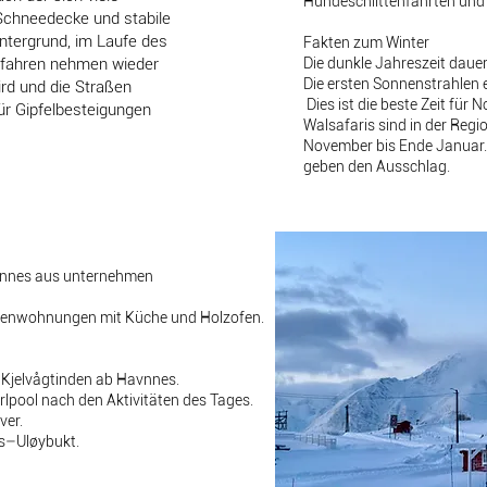
Hundeschlittenfahrten und 
 Schneedecke und stabile
ntergrund, im Laufe des
Fakten zum Winter
dfahren nehmen wieder
Die dunkle Jahreszeit daue
Die ersten Sonnenstrahlen 
ird und die Straßen
Dies ist die beste Zeit für N
für Gipfelbesteigungen
Walsafaris sind in der Reg
November bis Ende Januar.
geben den Ausschlag.
vnnes aus unternehmen
ienwohnungen mit Küche und Holzofen.
 Kjelvågtinden ab Havnnes.
lpool nach den Aktivitäten des Tages.
ver.
s–Uløybukt.