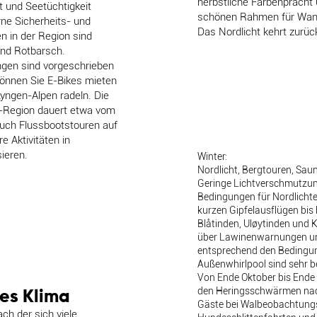
herbstliche Farbenpracht 
ät und Seetüchtigkeit
schönen Rahmen für Wand
ne Sicherheits- und
Das Nordlicht kehrt zurüc
en in der Region sind
und Rotbarsch.
ngen sind vorgeschrieben
können Sie E-Bikes mieten
Lyngen-Alpen radeln. Die
d-Region dauert etwa vom
auch Flussbootstouren auf
 Aktivitäten in
ieren.
Winter:
Nordlicht, Bergtouren, Sau
Geringe Lichtverschmutzung
Bedingungen für Nordlichte
kurzen Gipfelausflügen bis
Blåtinden, Uløytinden und K
über Lawinenwarnungen un
entsprechend den Bedingun
Außenwhirlpool sind sehr b
Von Ende Oktober bis Ende
den Heringsschwärmen nach
res Klima
Gäste bei Walbeobachtungs
ach der sich viele