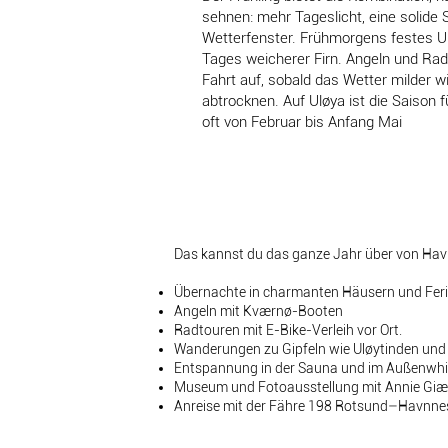
sehnen: mehr Tageslicht, eine solide
Wetterfenster. Frühmorgens festes U
Tages weicherer Firn. Angeln und Ra
Fahrt auf, sobald das Wetter milder w
abtrocknen. Auf Uløya ist die Saison 
oft von Februar bis Anfang Mai
Das kannst du das ganze Jahr über von Ha
Übernachte in charmanten Häusern und Fer
Angeln mit Kværnø-Booten
Radtouren mit E-Bike-Verleih vor Ort.
Wanderungen zu Gipfeln wie Uløytinden und
Entspannung in der Sauna und im Außenwhir
Museum und Fotoausstellung mit Annie Giæ
Anreise mit der Fähre 198 Rotsund–Havnne