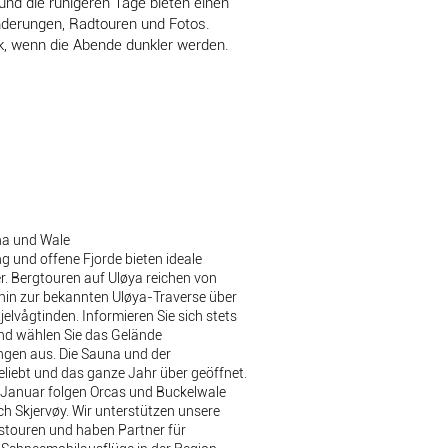
und die ruhigeren Tage bieten einen
erungen, Radtouren und Fotos.
k, wenn die Abende dunkler werden.
na und Wale
 und offene Fjorde bieten ideale
r. Bergtouren auf Uløya reichen von
 hin zur bekannten Uløya-Traverse über
jelvågtinden. Informieren Sie sich stets
d wählen Sie das Gelände
gen aus. Die Sauna und der
eliebt und das ganze Jahr über geöffnet.
 Januar folgen Orcas und Buckelwale
 Skjervøy. Wir unterstützen unsere
touren und haben Partner für