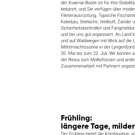
der Kværnø-Boote ist für ihre Stabilit
bekannt, und Sie verfügen über moder
Filetierausrüstung. Typische Fischart
Kabeljau, Seelachs, Heilbutt, Zander 
Sicherheitskontrollen und Fangmeldu
und bei uns gut organisiert. An Land 
und auf Waldwegen mit Blick auf die 
Mitternachtssonne in der Lyngenfjor
20. Mai bis zum 22. Juli. Wir können 
der Reisa zum Mollisfossen und andere
Zusammenarbeit mit Partnern organis
Frühling:
längere Tage, milde
Der Frühling bietet die Kombination, n