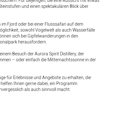
suchern. Für diejenigen, die eine Aussicht mit etwas
teinstufen und einen spektakulären Blick über
m Fjord oder bei einer Flusssafari auf dem
öglichkeit, sowohl Vogelwelt als auch Wasserfälle
können sich bei Gipfelwanderungen in den
onalpark herausfordern.
nem Besuch der Aurora Spirit Distillery, der
ommen – oder einfach die Mitternachtssonne in der
e für Erlebnisse und Angebote zu erhalten, die
 helfen Ihnen gerne dabei, ein Programm
vergesslich als auch sinnvoll macht.